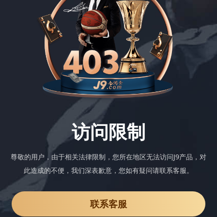
访问限制
尊敬的用户，由于相关法律限制，您所在地区无法访问J9产品，对
此造成的不便，我们深表歉意，您如有疑问请联系客服。
联系客服