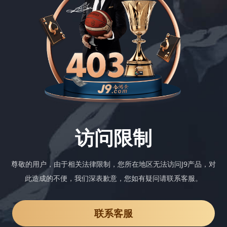
访问限制
尊敬的用户，由于相关法律限制，您所在地区无法访问J9产品，对
此造成的不便，我们深表歉意，您如有疑问请联系客服。
联系客服