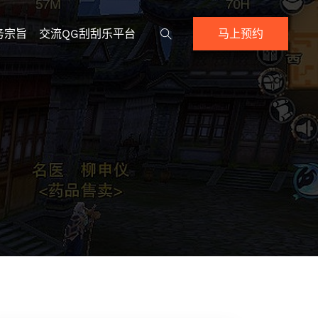
务宗旨
交流QG刮刮乐平台
马上预约