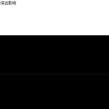
的深远影响