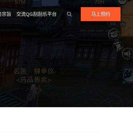
务宗旨
交流QG刮刮乐平台
马上预约