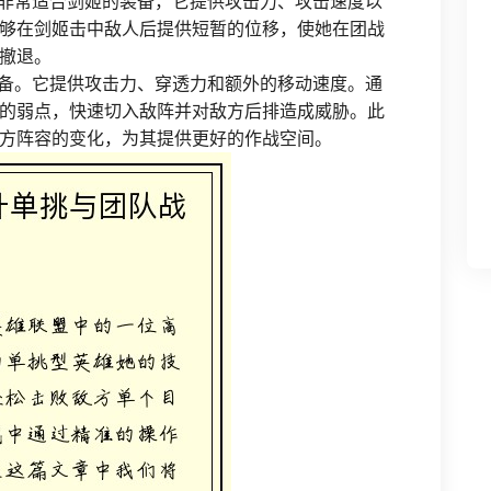
件非常适合剑姬的装备，它提供攻击力、攻击速度以
够在剑姬击中敌人后提供短暂的位移，使她在团战
撤退。
装备。它提供攻击力、穿透力和额外的移动速度。通
的弱点，快速切入敌阵并对敌方后排造成威胁。此
方阵容的变化，为其提供更好的作战空间。