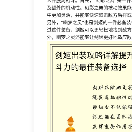
人并脱离战斗。首先，“幻影之舞”是一
及额外的机动性。幻影之舞的被动效果能
中更加灵活，并能够快速追击敌方后排或
另外，“幽梦之灵”也是剑姬的一件必备
过这件装备，剑姬可以更轻松地找到敌方
外，幽梦之灵还能够让剑姬更好地适应敌