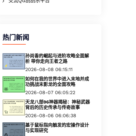
交流QG刮刮乐平台
热门新闻
孙尚香的崛起与进阶攻略全面解
析 带你走向王者之路
2026-08-08 06:15:11
如何在我的世界中进入末地并成
功挑战末影龙的全面攻略
2026-08-07 06:05:22
天龙八部96神器揭秘：神秘武器
背后的历史传承与传奇故事
2026-08-06 06:06:38
基于鼠标指向触发的宏操作设计
与实现研究