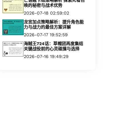
亡语贼卡组策略解析 探索死者召
唤的秘密与战术优势
2026-07-18 02:59:02
龙宫加点策略解析：提升角色能
力与战力的最佳方案详解
2026-07-17 19:52:59
海贼王724话：草帽团再度集结
关键战役前的心灵碰撞与选择
2026-07-16 19:49:29