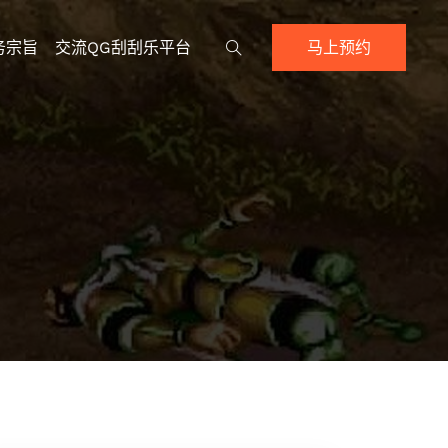
务宗旨
交流QG刮刮乐平台
马上预约