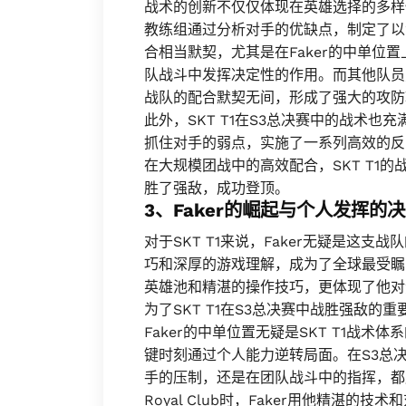
战术的创新不仅仅体现在英雄选择的多样性
教练组通过分析对手的优缺点，制定了以
合相当默契，尤其是在Faker的中单位
队战斗中发挥决定性的作用。而其他队员
战队的配合默契无间，形成了强大的攻防
此外，SKT T1在S3总决赛中的战术
抓住对手的弱点，实施了一系列高效的反
在大规模团战中的高效配合，SKT T1
胜了强敌，成功登顶。
3、Faker的崛起与个人发挥的
对于SKT T1来说，Faker无疑是这支
巧和深厚的游戏理解，成为了全球最受瞩
英雄池和精湛的操作技巧，更体现了他对游
为了SKT T1在S3总决赛中战胜强敌的重
Faker的中单位置无疑是SKT T1战
键时刻通过个人能力逆转局面。在S3总决
手的压制，还是在团队战斗中的指挥，都
Royal Club时，Faker用他精湛的