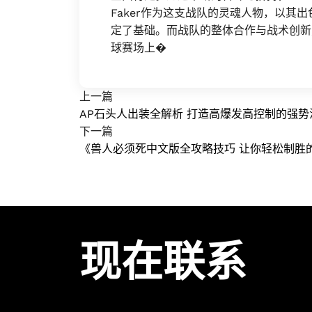
Faker作为这支战队的灵魂人物，以其
定了基础。而战队的整体合作与战术创新则
球赛场上�
上一篇
AP石头人出装全解析 打造高爆发高控制的强
下一篇
《兽人必须死中文版全攻略技巧 让你轻松制胜
现在联系