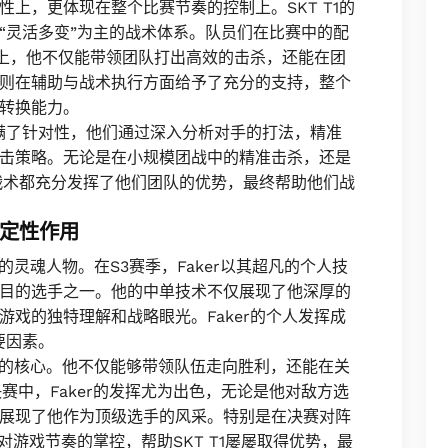
上，更体现在整个比赛节奏的控制上。SKT T1的
“灵活多变”为主的战术体系。队员们在比赛中的配
置上，他不仅能带领团队打出高效的击杀，还能在团
则在辅助与战术执行方面给予了充分的支持，整个
转换能力。
也充满了针对性，他们通过深入分析对手的打法，精准
击策略。无论是在小规模团战中的精准击杀，还是
的战术都充分发挥了他们团队的优势，最终帮助他们战
决定性作用
战队的灵魂人物。在S3赛季，Faker以其超凡的个人技
目的选手之一。他的中单技术不仅展现了他深厚的
戏的独特理解和战略眼光。Faker的个人发挥成
要因素。
术体系的核心。他不仅能够带领队伍走向胜利，还能在关
赛中，Faker的发挥尤为出色，无论是他对敌方选
展现了他作为顶级选手的风采。特别是在决赛对阵
技术和对游戏节奏的掌控，帮助SKT T1屡屡取得优势，最