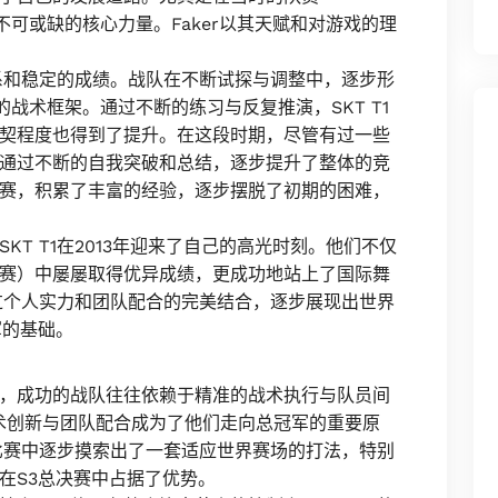
不可或缺的核心力量。Faker以其天赋和对游戏的理
体系和稳定的成绩。战队在不断试探与调整中，逐步形
的战术框架。通过不断的练习与反复推演，SKT T1
契程度也得到了提升。在这段时期，尽管有过一些
通过不断的自我突破和总结，逐步提升了整体的竞
赛，积累了丰富的经验，逐步摆脱了初期的困难，
T T1在2013年迎来了自己的高光时刻。他们不仅
联赛）中屡屡取得优异成绩，更成功地站上了国际舞
通过个人实力和团队配合的完美结合，逐步展现出世界
军的基础。
，成功的战队往往依赖于精准的战术执行与队员间
的战术创新与团队配合成为了他们走向总冠军的重要原
的比赛中逐步摸索出了一套适应世界赛场的打法，特别
在S3总决赛中占据了优势。