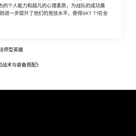
出色的个人能力和超凡的心理素质，为战队的成功奠
进一步提升了他们的竞技水平，使得SKT T1在全
势法师型英雄
的战术与装备搭配》