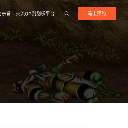
务宗旨
交流QG刮刮乐平台
马上预约